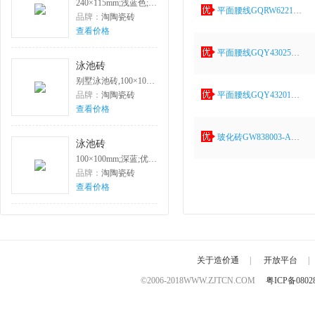
240×115mm;浅蓝色;优等
平面腰线GQRW62213D(T)-A
品牌：
淘陶瓷砖
查看价格
平面腰线GQY43025D6-A
泳池砖
别墅泳池砖,100×100mm;浅蓝;优等品
品牌：
淘陶瓷砖
平面腰线GQY43201D2-A
查看价格
玻化砖GW838003-A800×800
泳池砖
100×100mm;深蓝;优等品;SL003
品牌：
淘陶瓷砖
查看价格
关于造价通
|
开放平台
|
©2006-2018
WWW.ZJTCN.COM
粤ICP备0802