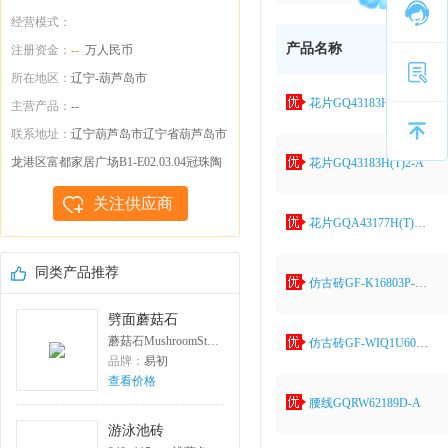
经营模式：
产品名称
注册资金：
--
万人民币
所在地区：
辽宁-葫芦岛市
花片GQ43183H(T)-1-A
主营产品：
--
联系地址：
辽宁葫芦岛市辽宁省葫芦岛市
龙港区富都家居广场B1-E02.03.04冠珠陶
花片GQ43183H(T)2-A
瓷店
关注供应商
花片GQA43177H(T)1-A
同类产品推荐
仿古砖GF-K16803P-A165×165
劈面蘑菇石
蘑菇石MushroomStone常规单色;常备规格:800×400;使用场所:裙楼、内外墙
仿古砖GF-WIQ1U60743-A600×600
品牌：
易初
查看价格
腰线GQRW62189D-A
游泳池砖