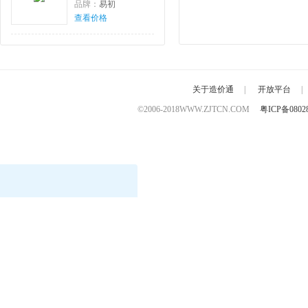
品牌：
易初
查看价格
关于造价通
|
开放平台
|
©2006-2018
WWW.ZJTCN.COM
粤ICP备0802