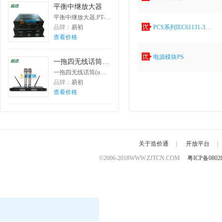
平衡中继放大器
平衡中继放大器;PT-P1000F
品牌：
易初
PCS系列IEC61131-3监控器组态编辑软件
查看价格
电源模块PS
一拖四无线话筒(u段手持)
一拖四无线话筒(u段手持);PT-MU0401
品牌：
易初
查看价格
关于造价通
|
开放平台
|
©2006-2018
WWW.ZJTCN.COM
粤ICP备0802