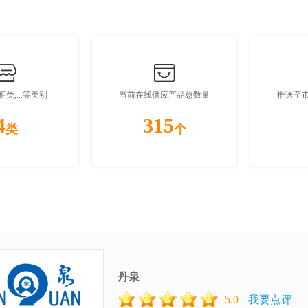
类,...等类别
当前在线供应产品总数量
推送至
4
315
类
个
丹泉
5.0
我要点评