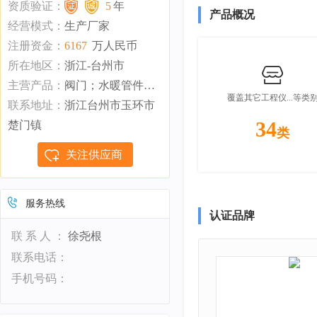
资质验证：
5
年
产品概况
经营模式：
生产厂家
注册资金：
6167
万人民币
所在地区：
浙江-台州市
主营产品：
阀门；水暖管件；卫生洁具
覆盖其它工程仪...等类
联系地址：
浙江台州市玉环市
34
楚门镇
类
关注供应商
服务热线
认证品牌
联 系 人 ：
徐尧根
联系电话：
手机号码：